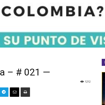
ta – # 021 —
1212