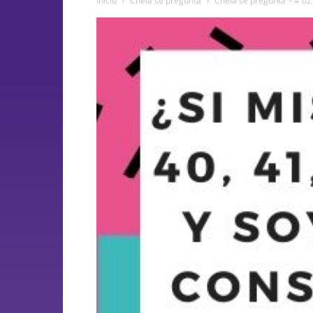
Inicio
Chela se pregunta
Chela se pregunta – # 0