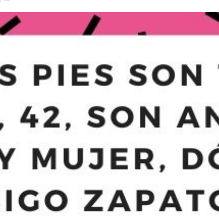
21 —
el
Colibrí