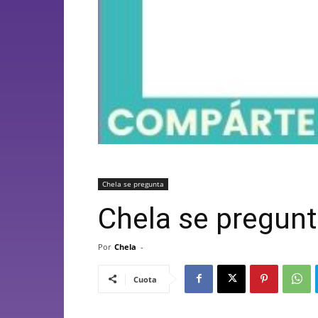
Chela se pregunta
Chela se pregun
Por
Chela
-
Cuota