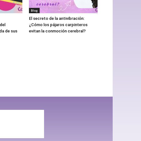
Blog
El secreto de la antivibración:
del
¿Cómo los pájaros carpinteros
da de sus
evitan la conmoción cerebral?