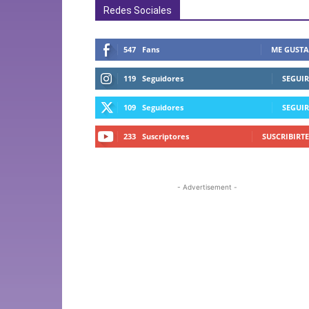
Redes Sociales
547
Fans
ME GUSTA
119
Seguidores
SEGUIR
109
Seguidores
SEGUIR
233
Suscriptores
SUSCRIBIRTE
- Advertisement -