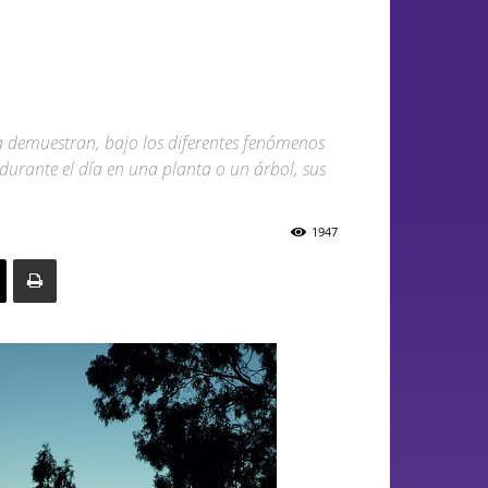
ma demuestran, bajo los diferentes fenómenos
durante el día en una planta o un árbol, sus
1947