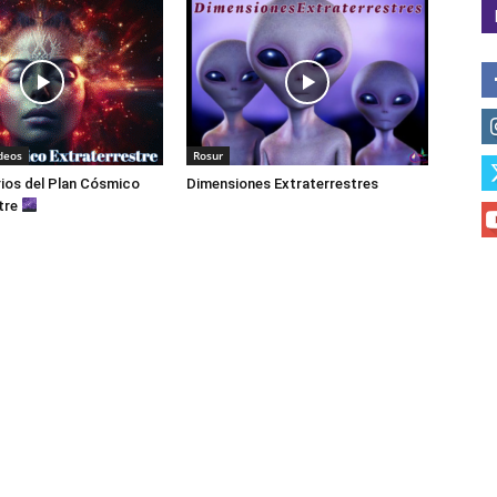
deos
Rosur
ios del Plan Cósmico
Dimensiones Extraterrestres
tre