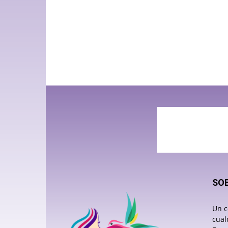
SO
Un c
cual