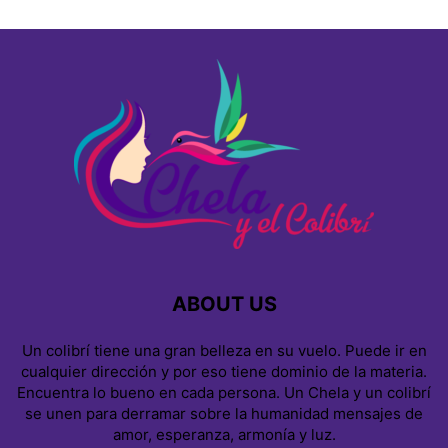
ABOUT US
Un colibrí tiene una gran belleza en su vuelo. Puede ir en
cualquier dirección y por eso tiene dominio de la materia.
Encuentra lo bueno en cada persona. Un Chela y un colibrí
se unen para derramar sobre la humanidad mensajes de
amor, esperanza, armonía y luz.