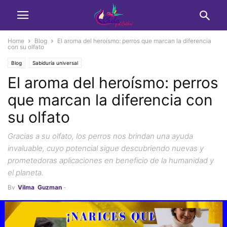
Home
Blog
El aroma del heroísmo: perros que marcan la diferencia
con su olfato
Blog
Sabiduría universal
El aroma del heroísmo: perros
que marcan la diferencia con
su olfato
Gracias a su olfato, los perros nos brindan una ayuda
invaluable, cuyo potencial sigue descubriendo nuevas y
prometedoras aplicaciones en beneficio de la humanidad y
el planeta.
By
Vilma_Guzman
-