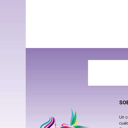
SO
Un c
cual