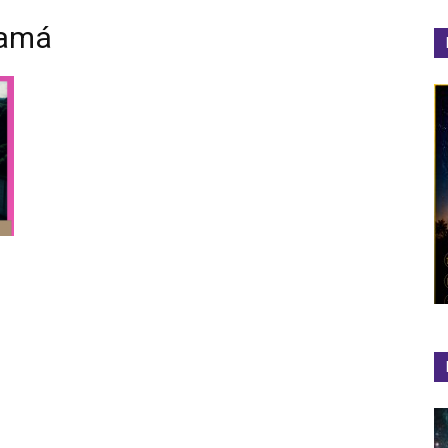
namá
el
Colibrí