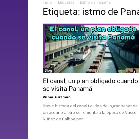
Inicio
Etiquetas
Istmo de Panamá
Etiqueta: istmo de Pa
Blog
El canal, un plan obligado cuando
se visita Panamá
Vilma_Guzman
Breve historia del canal La idea de lograr pasar de
un océano a otro se remonta a la época de Vasco
Núñez de Balboa por...