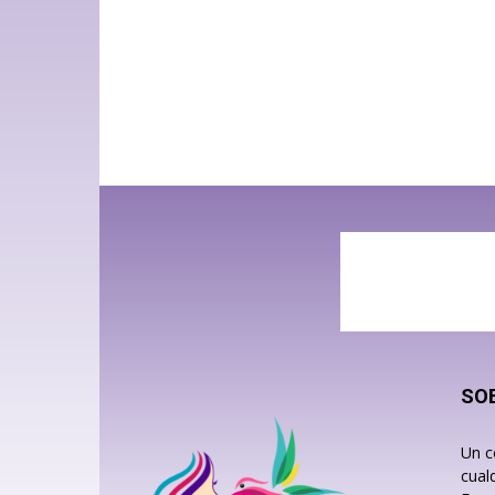
SO
Un c
cual