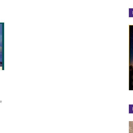
el
Colibrí
de