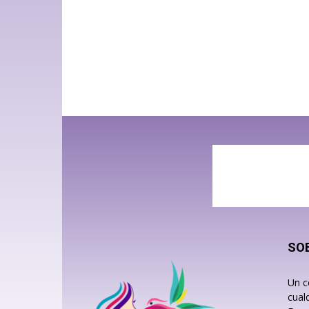
SO
Un c
cual