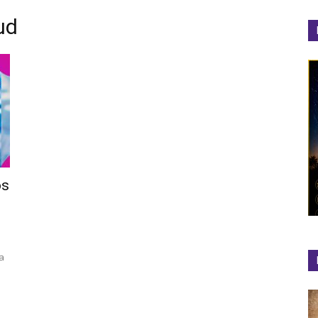
ud
el
Colibrí
os
a