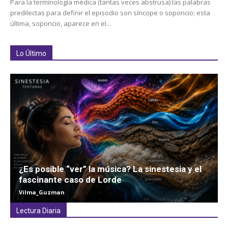
Para la terminología médica (tantas veces abstrusa) las palabras
predilectas para definir el episodio son síncope o soponcio; esta
última, soponcio, aparece en el...
Lo Último
¿Es posible “ver” la música? La sinestesia y el
fascinante caso de Lorde
Vilma_Guzman
Lectura Diaria