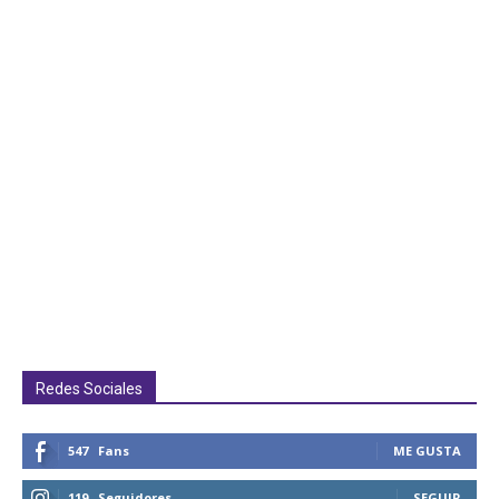
Redes Sociales
547
Fans
ME GUSTA
119
Seguidores
SEGUIR