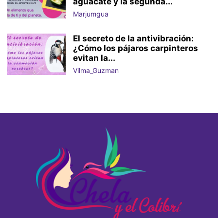
aguacate y la segunda...
Marjumgua
El secreto de la antivibración:
¿Cómo los pájaros carpinteros
evitan la...
Vilma_Guzman