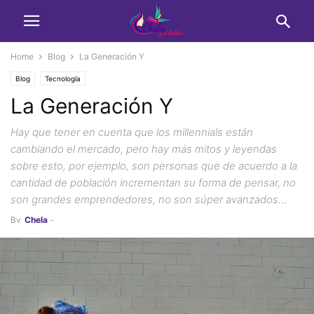
Home
Blog
La Generación Y
Blog
Tecnología
La Generación Y
Hay que tener en cuenta que los millennials están
cambiando el mercado, pero hay más mitos y leyendas
sobre esto, por ejemplo, son personas que de acuerdo a la
cantidad de población incrementan su forma de pensar, no
son grandes emprendedores, no son súper avanzados…
By
Chela
-