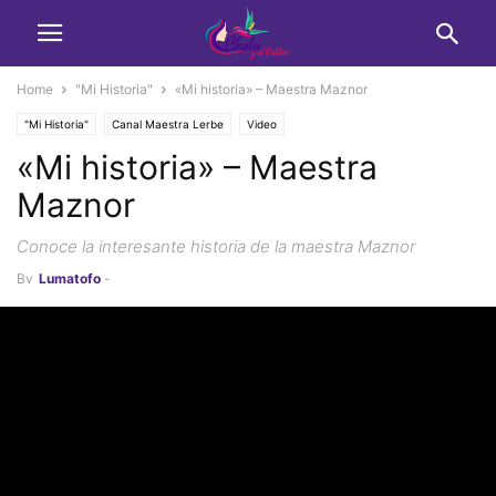
Home
"Mi Historia"
«Mi historia» – Maestra Maznor
"Mi Historia"
Canal Maestra Lerbe
Video
«Mi historia» – Maestra
Maznor
Conoce la interesante historia de la maestra Maznor
By
Lumatofo
-