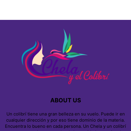
ABOUT US
Un colibrí tiene una gran belleza en su vuelo. Puede ir en
cualquier dirección y por eso tiene dominio de la materia.
Encuentra lo bueno en cada persona. Un Chela y un colibrí