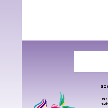
SO
Un c
cual