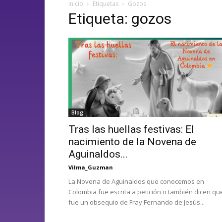
Inicio
Etiquetas
Gozos
Etiqueta: gozos
Blog
Tras las huellas festivas: El
nacimiento de la Novena de
Aguinaldos...
Vilma_Guzman
La Novena de Aguinaldos que conocemos en
Colombia fue escrita a petición o también dicen qu
fue un obsequio de Fray Fernando de Jesús...