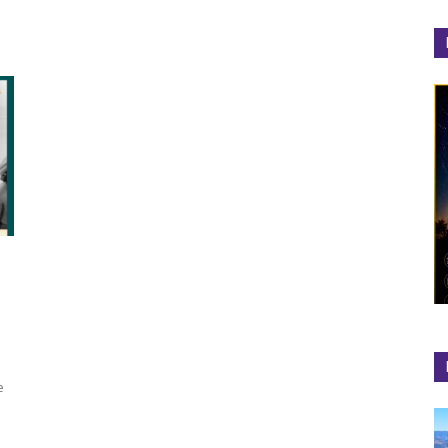
el
Colibrí
e