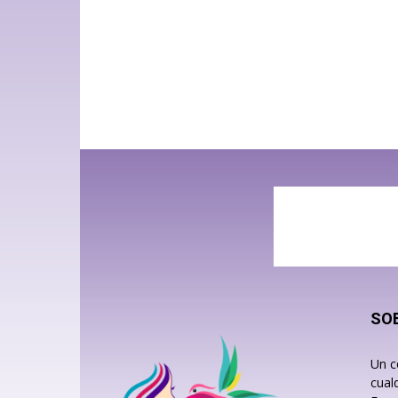
SO
Un c
cual